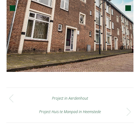
Post
navigation
Project in Aerdenhout
Previous
post:
Project Huis te Manpad in Heemstede
Next
post: