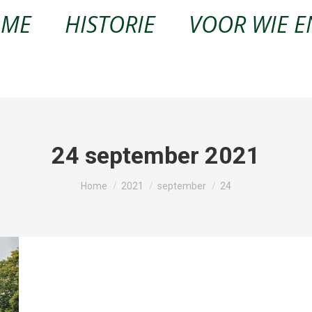
OME
HISTORIE
VOOR WIE E
24 september 2021
Je bent hier:
Home
2021
september
24